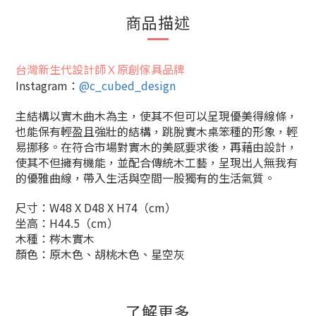
商品描述
台灣新生代設計師Ｘ原創傢具品牌
Instagram：
@c_cubed_design
主結構以實木曲木為主，使其不但可以呈現優美得線條，
也能保有輕盈且強壯的結構，跳脫實木桌笨種的形象，輕
易挪移。
在符合市場對實木的美感要求後，再藉由設計，
使其不但擁有機能，並配合傳統木工藝，呈現出人無我有
的優雅曲線，帶入生活與空間一股獨有的生活氣質。
尺寸：W48 X D48 X H74（cm）
坐高：H44.5（cm）
木種：梣木實木
顏色：原木色、胡桃木色、星空灰
了解更多