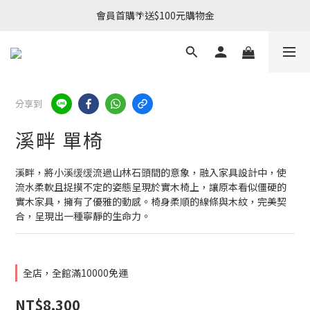
會員首購🌴送$100元購物金
分享到
溪畔 單椅
溪畔，將小溪缓缓流過山林石頭間的意象，融入家具設計中，使
流水柔軟且捉摸不定的姿態呈現於實木椅上，讓原本看似僵硬的
實木家具，擁有了優雅的動感。椅身柔順的線條與木紋，完美契
合，呈現出一種寧靜的生命力。
全店，全館滿10000免運
NT$8,300