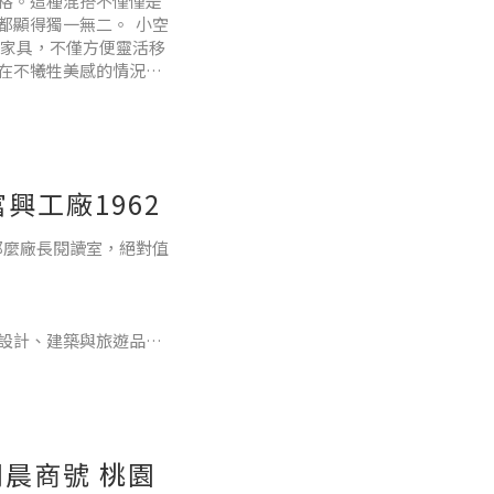
格。這種混搭不僅僅是
都顯得獨一無二。 小空
的家具，不僅方便靈活移
在不犧牲美感的情況
可能性。 柔和色調與圓
興工廠1962
，那麼廠長閱讀室，絕對值
、設計、建築與旅遊品牌
長，坐落於復古工業風
到 出門也能舒服在沙發
有質感的閱讀空間，在
配深咖啡色皮革，復古
晨商號 桃園