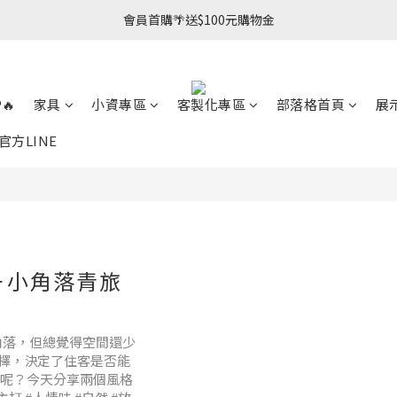
會員首購🌴送$100元購物金
🔥
家具
小資專區
客製化專區
部落格首頁
展
官方LINE
－小角落青旅
角落，但總覺得空間還少
擇，決定了住客是否能
具呢？今天分享兩個風格