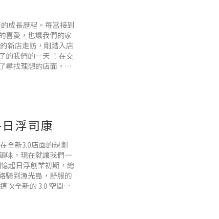
店的成長歷程。每當接到
的喜愛，也讓我們的家
號的新店走訪，剛踏入店
了的我們的一天 ！在交
了尋找理想的店面，吃
引，所以開啟了這段旅
—日浮司康
全新3.0店面的規劃
韻味，現在就讓我們一
 回憶起日浮創業初期，總
路騎到漁光島，舒服的
全新的 3.0 空間，
些優雅的英式空間中汲取