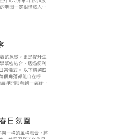
 #人情味 #自然 #放
落的老闆一定很懂旅人，
翩餐椅」與「圓圓餐
序
觀的象徵，更是提升生
美學緊密結合，透過便利
日常儀式。 以下精選四
每個角落都能自在呼
清晨睜開眼看到一張舒
多，空間乾淨了，整個
握春日氛圍
，不拘一格的風格融合，將