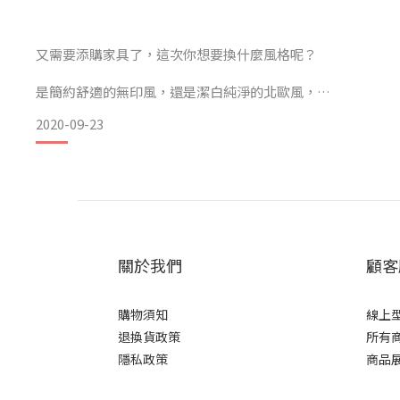
又需要添購家具了，這次你想要換什麼風格呢？
簡約、質感、百搭，一向是工業風家具給人的第一感受。
是簡約舒適的無印風，還是潔白純淨的北歐風，
而當工業風家具與微日系木質家具結合，就體現了別具一格的
2020-09-23
還是百搭復古的工業風家具呢？
居然家居減少工業風家具既有的粗曠感，替工業風家具增加更
工業風家具更容易走進家中。
家中最重要的「家具」，不僅僅是擺設，更是生活軌跡的一部
上一
工業風家具，不只能讓空間成為自己喜歡的模樣，
關於我們
顧客
也能讓來訪的客人在第一時間，感受到你的品味及質感，
購物須知
線上
更能從這些工業風家具中，品味到你對於生活的期待與堅持。
退換貨政策
所有
隱私政策
商品