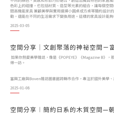
不同的顏色、質感和形狀巧妙結合，創造出獨具特色的家居風
色彩上的碰撞，也包括材質、造型等元素的組合，讓每個空間
間高機能家具 兼顧美學與實用選擇小圓桌或方桌等簡約設計
動，還能在不同的生活需求下變換用途。這樣的家具設計能夠
下，提供更多使用場景，讓小空間擁有更高的機能性和更多的
2025-03-05
潤設計 營造舒適感柔和色調，如奶油白、燕
空間分享｜文創聚落的神祕空間－富
如果你熱愛美學雜誌，像是《POPEYE》《Magazine B》
得一訪。
富興工廠與Boven雜誌圖書館跨縣市合作，專注於國外美學
雜誌的收藏，為每一位愛好美學的人提供了靈感匯集與創意滋
2025-01-08
的空間中，每一處設計都在向經典與現代致敬。 但你一定想不
看雜誌富興工廠挑選了多款品牌沙發，用心規劃出一個溫暖又
圖書館中央，特別選用「談天單人沙發」溫暖的雲杉木手柄搭
的造型讓空間更有
空間分享︱簡約日系的木質空間—朝