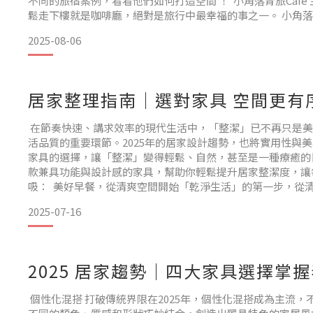
不同的旅宿案例，看看他們如何打造空間 ！ 小角落青旅Cafe 主打
鬆走下樓就是咖啡廳，絕對是旅行中最幸福的事之一。 小角
所以把旅宿打造成像家一樣的公共空間，選用自然色系的「翩
2025-08-06
桌」，用圓桌、植物與陽光，做出讓
居家整理指南｜選對家具 空間更有
在節奏快速、講求效率的現代生活中，「整潔」已不再只是美
活品質的重要環節。2025年的居家設計趨勢，也將實用性與
家具的選擇，讓「整潔」變得輕鬆、自然，甚至是一種療癒的
款兼具功能與設計感的家具，幫助你輕鬆提升居家整潔度，讓
吸： 美好早餐，從清爽空間開始「乾淨生活」的第一步，從
服、留白的餐桌開始。視線不被雜物打擾，整理起來也輕鬆許
2025-07-16
人也跟著清爽起來，心情自然好。 這款俐落又節省空
2025 居家趨勢｜四大家具選擇掌
個性化混搭 打破傳統界限在2025年，個性化混搭成為主流