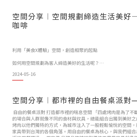
空間分享︱空間規劃締造生活美好—Ze
咖啡
利用「美食X體驗」空間，創造相聚的起點
如何用空間規劃為客人締造美好的生活呢？
2024-05-16
宅樂咖啡起家於台中，是我們多年的合作夥伴。
他們對空間的想法非常獨特，透過複合式設計，將咖啡、美食
域空間與體驗活動中，
空間分享︱都市裡的自由餐桌派對
讓顧客享受料理同時，也能增加生活的小樂趣。
自由的餐桌派對 打造都市裡的喘息空間 「四處烤肉是為了不
的場合與人群就像不同的食材與炊具，總能組合出獨到美好之
烤肉以他們獨特的方式，為城市注入了一股輕鬆愉悅的空間，
家具帶到台灣的各個角落。用自由的餐桌為核心，與我們組合