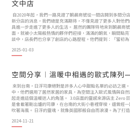
文中店
自2020年起，我們一路見證了朝晨商號從一間店開到多間分
新分店的消息，我們總是充滿期待，不僅見證了更多人對他們
具進一步走進了更多人的生活。 居然的團隊特地來到朝晨商
面，就被小太陽般熱情的夥伴們迎接，滿滿的朝氣，瞬間點亮
談中，店長們也分享了創店的心路歷程。他們提到：「當初為
遍了台灣各地的早午餐，最終被朝晨商號的走向和風格深深吸
2025-01-03
程。」 當然不只氣氛 家具也要充滿朝氣新店延
空間分享︱溫暖中相遇的歐式陳列
來到台南，日浮司康絕對是許多人心中甜點名單的必訪之選。在
中，他們選用了居然家居的家具，為空間注入歐式風情與自然
起走進這個溫暖迷人的角落。 3.0店面的靈感來源店主 Zero
是會載著剛出爐的司康，在台南的大街小巷裡穿梭，還曾經一
吹著海風。 日浮的靈魂，就像英國那般自由而浪漫。為了打造這次
Zero 和家人也特地前往了英國，品嚐當地地道的司康，從那
2024-11-21
靈感，將英倫調性的神秘感