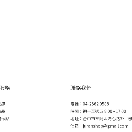
工業風家具姿態。
多溫柔溫暖的質感，讓
份。
服務
聯絡我們
型錄
電話：04-2562 0588
商品
時間：週一至週五 8:00 - 17:00
展示點
地址：台中市神岡區溝心路33-9
信箱：juranshop@gmail.com