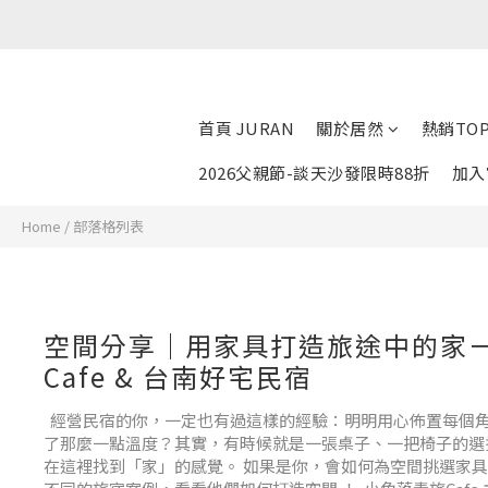
首頁 JURAN
關於居然
熱銷TOP
2026父親節-談天沙發限時88折
加入
Home
/
部落格列表
空間分享｜用家具打造旅途中的家
Cafe & 台南好宅民宿
經營民宿的你，一定也有過這樣的經驗：明明用心佈置每個
了那麼一點溫度？其實，有時候就是一張桌子、一把椅子的選
在這裡找到「家」的感覺。 如果是你，會如何為空間挑選家