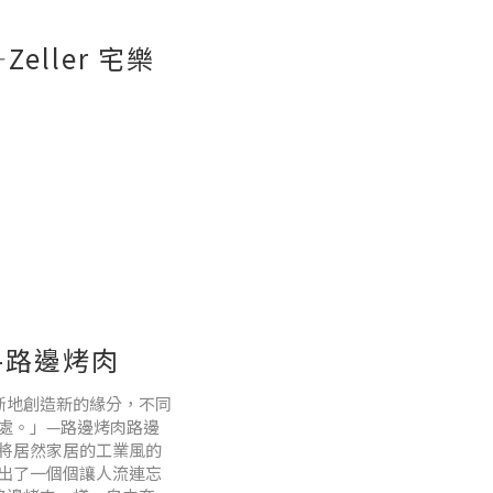
ller 宅樂
以及商品融入多樣的場
—路邊烤肉
斷地創造新的緣分，不同
處。」—路邊烤肉路邊
將居然家居的工業風的
出了一個個讓人流連忘