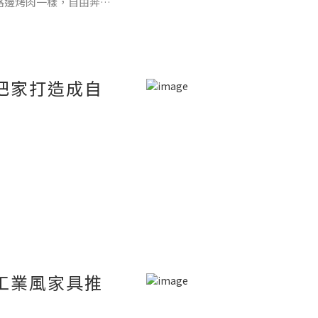
路邊烤肉一樣，自由奔放
乘載了工業時代的精
機靈活的空間。
把家打造成自
又不會顯得太複雜，宅
最能讓人有家的感覺。
工業風家具推