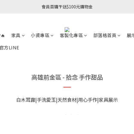
會員首購🌴送$100元購物金
🔥
家具
小資專區
客製化專區
部落格首頁
展
官方LINE
高雄前金區 - 拾念 手作甜品
白木耳露|手洗愛玉|天然食材|用心手作|家具展示