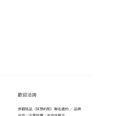
歡迎洽詢
參觀挑品（採預約制）聯名邀約 ／ 品牌
合作／企業採購／合作店展示